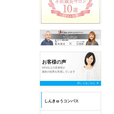
お客様の声
96%以上の患者様が
施術の効果を実感しています
arrow_forward
詳しくはこちら
しんきゅうコンパス