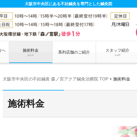
大阪市中央区にある不妊鍼灸を専門とした鍼灸院
方へ
施術料金
スタッフ紹介
系列店舗のご紹介
price
staff
chevron_right
大阪市中央区の不妊鍼灸 森ノ宮アクア鍼灸治療院 TOP
施術料金
施術料金