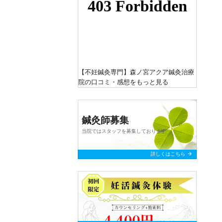
【不妊鍼灸専門】森ノ宮アクア鍼灸治療
院
の口コミ・感想をもっと見る
鍼灸師募集
当院ではスタッフを募集しております
arrow_forward
詳しくはこちら