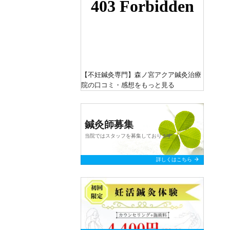
【不妊鍼灸専門】森ノ宮アクア鍼灸治療
院
の口コミ・感想をもっと見る
鍼灸師募集
当院ではスタッフを募集しております
arrow_forward
詳しくはこちら