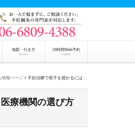
地図・行き方
24時間Web予約
access
contact
chevron_right
ち情報ページ
不妊治療で双子を授かるには？医療機関の選び方と気を付けるべきポイント
？医療機関の選び方