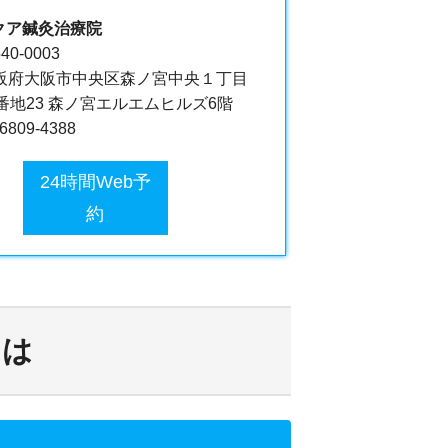
クア鍼灸治療院
40-0003
阪府大阪市中央区森ノ宮中央１丁目
6番地23 森ノ宮エルエムヒルズ6階
-6809-4388
24時間Web予
約
とは