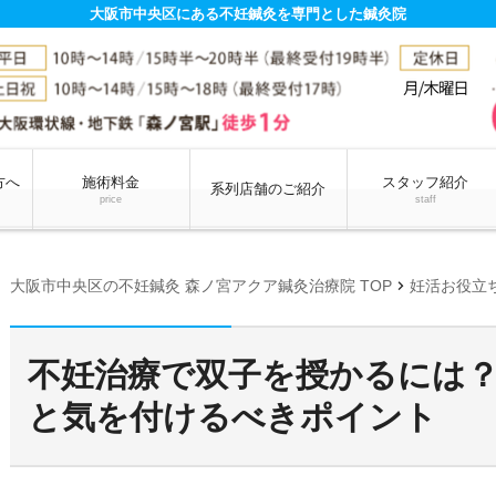
大阪市中央区にある不妊鍼灸を専門とした鍼灸院
方へ
施術料金
スタッフ紹介
系列店舗のご紹介
price
staff
chevron_right
大阪市中央区の不妊鍼灸 森ノ宮アクア鍼灸治療院 TOP
妊活お役立
不妊治療で双子を授かるには
と気を付けるべきポイント