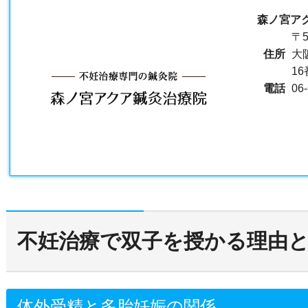
森ノ宮ア
〒5
住所
大
1
電話
06
不妊治療で双子を授かる理由
体外受精と多胎妊娠の関係