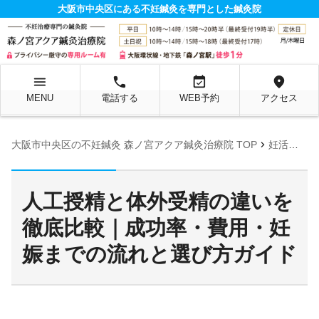
大阪市中央区にある不妊鍼灸を専門とした鍼灸院
menu
local_phone
event_available
location_on
MENU
電話する
WEB予約
アクセス
chevron_right
大阪市中央区の不妊鍼灸 森ノ宮アクア鍼灸治療院 TOP
妊活お役立ち情報ページ
人工授精と体外受精の違いを
徹底比較｜成功率・費用・妊
娠までの流れと選び方ガイド