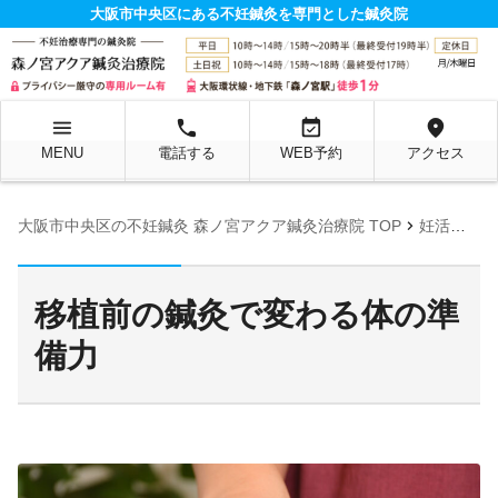
大阪市中央区にある不妊鍼灸を専門とした鍼灸院
menu
local_phone
event_available
location_on
MENU
電話する
WEB予約
アクセス
chevron_right
大阪市中央区の不妊鍼灸 森ノ宮アクア鍼灸治療院 TOP
妊活お役立ち情報ページ
移植前の鍼灸で変わる体の準
備力