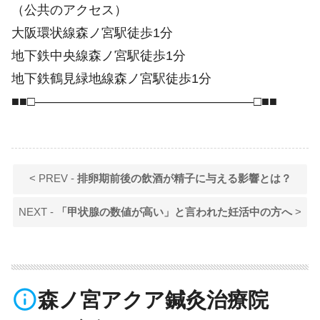
（公共のアクセス）
大阪環状線森ノ宮駅徒歩1分
地下鉄中央線森ノ宮駅徒歩1分
地下鉄鶴見緑地線森ノ宮駅徒歩1分
■■□―――――――――――――――――□■■
< PREV -
排卵期前後の飲酒が精子に与える影響とは？
NEXT -
「甲状腺の数値が高い」と言われた妊活中の方へ
>
info_outline
森ノ宮アクア鍼灸治療院