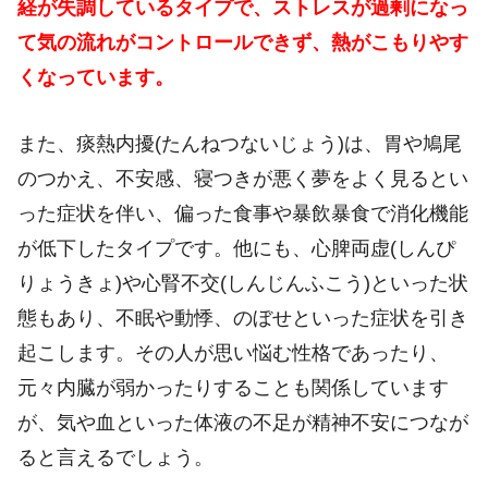
経が失調しているタイプで、ストレスが過剰になっ
て気の流れがコントロールできず、熱がこもりやす
くなっています。
また、痰熱内擾(たんねつないじょう)は、胃や鳩尾
のつかえ、不安感、寝つきが悪く夢をよく見るとい
った症状を伴い、偏った食事や暴飲暴食で消化機能
が低下したタイプです。他にも、心脾両虚(しんぴ
りょうきょ)や心腎不交(しんじんふこう)といった状
態もあり、不眠や動悸、のぼせといった症状を引き
起こします。その人が思い悩む性格であったり、
元々内臓が弱かったりすることも関係しています
が、気や血といった体液の不足が精神不安につなが
ると言えるでしょう。