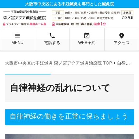
大阪市中央区にある不妊鍼灸を専門とした鍼灸院
menu
local_phone
event_available
location_on
MENU
電話する
WEB予約
アクセス
chevron_right
大阪市中央区の不妊鍼灸 森ノ宮アクア鍼灸治療院 TOP
自律神経の乱れについて
自律神経の乱れについて
自律神経の働きを正常に保ちましょう