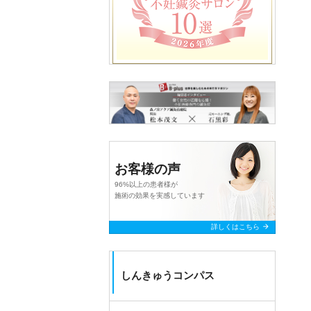
お客様の声
96%以上の患者様が
施術の効果を実感しています
arrow_forward
詳しくはこちら
しんきゅうコンパス