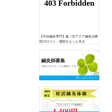
【不妊鍼灸専門】森ノ宮アクア鍼灸治療
院
の口コミ・感想をもっと見る
鍼灸師募集
当院ではスタッフを募集しております
arrow_forward
詳しくはこちら