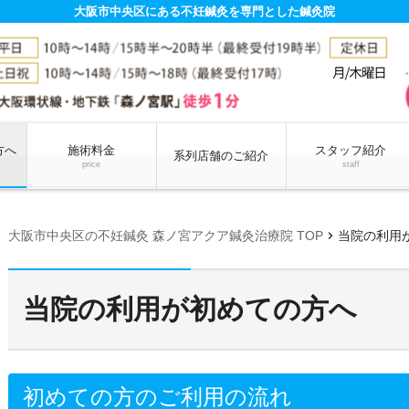
大阪市中央区にある不妊鍼灸を専門とした鍼灸院
方へ
施術料金
スタッフ紹介
系列店舗のご紹介
price
staff
chevron_right
大阪市中央区の不妊鍼灸 森ノ宮アクア鍼灸治療院 TOP
当院の利用
当院の利用が初めての方へ
初めての方のご利用の流れ