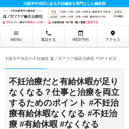
大阪市中央区にある不妊鍼灸を専門とした鍼灸院
menu
local_phone
event_available
location_on
MENU
電話する
WEB予約
アクセス
chevron_right
大阪市中央区の不妊鍼灸 森ノ宮アクア鍼灸治療院 TOP
妊活お役立ち情報ページ
不妊治療だと有給休暇が足り
なくなる？仕事と治療を両立
するためのポイント #不妊治
療有給休暇なくなる #不妊治
療 #有給休暇 #なくなる