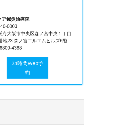
クア鍼灸治療院
40-0003
阪府大阪市中央区森ノ宮中央１丁目
6番地23 森ノ宮エルエムヒルズ6階
-6809-4388
24時間Web予
約