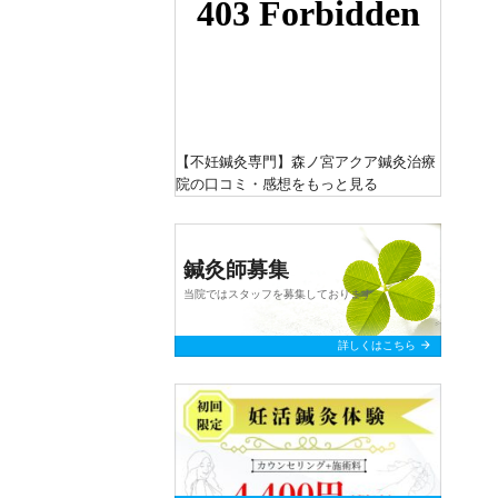
【不妊鍼灸専門】森ノ宮アクア鍼灸治療
院
の口コミ・感想をもっと見る
鍼灸師募集
当院ではスタッフを募集しております
arrow_forward
詳しくはこちら