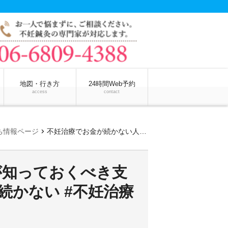
地図・行き方
24時間Web予約
access
contact
chevron_right
ち情報ページ
不妊治療でお金が続かない人が知っておくべき支援策と対処法 #不妊治療お金が続かない #不妊治療 #お金が続かない
が知っておくべき支
続かない #不妊治療