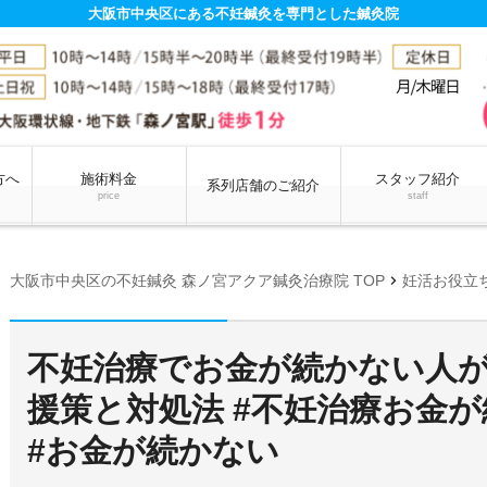
大阪市中央区にある不妊鍼灸を専門とした鍼灸院
方へ
施術料金
スタッフ紹介
系列店舗のご紹介
price
staff
chevron_right
大阪市中央区の不妊鍼灸 森ノ宮アクア鍼灸治療院 TOP
妊活お役立
不妊治療でお金が続かない人
援策と対処法 #不妊治療お金が
#お金が続かない