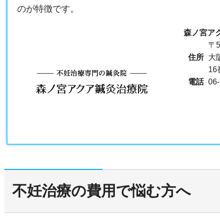
のが特徴です。
森ノ宮ア
〒5
住所
大
1
電話
06
不妊治療の費用で悩む方へ