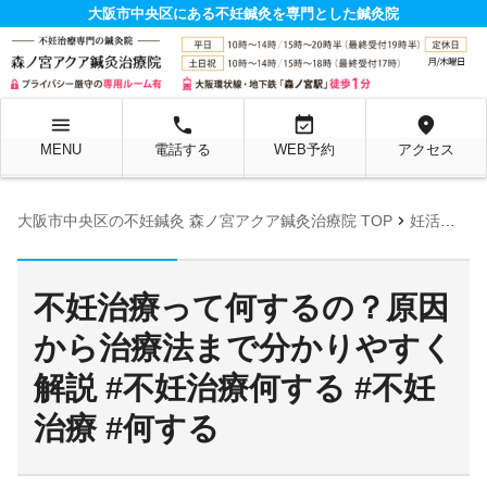
大阪市中央区にある不妊鍼灸を専門とした鍼灸院
menu
local_phone
event_available
location_on
MENU
電話する
WEB予約
アクセス
chevron_right
大阪市中央区の不妊鍼灸 森ノ宮アクア鍼灸治療院 TOP
妊活お役立ち情報ページ
不妊治療って何するの？原因
から治療法まで分かりやすく
解説 #不妊治療何する #不妊
治療 #何する