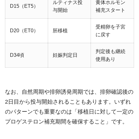
ルティナス投
黄体ホルモン
D15（ET5）
与開始
補充スタート
受精卵を子宮
D20（ET0）
胚移植
に戻す
判定後も継続
D34頃
妊娠判定日
使用あり
なお、自然周期や排卵誘発周期では、排卵確認後の
2日目から投与開始されることもあります。いずれ
のパターンでも重要なのは「移植日に対して一定の
プロゲステロン補充期間を確保すること」です。