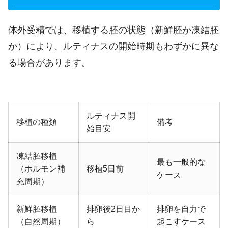
体外受精では、移植する胚の状態（新鮮胚か凍結胚
か）により、ルティナスの開始時期もわずかに異な
る場合があります。
ルティナス開
移植の種類
備考
始目安
凍結胚移植
最も一般的な
（ホルモン補
移植5日前
ケース
充周期）
新鮮胚移植
排卵後2日目か
排卵を自力で
（自然周期）
ら
起こすケース