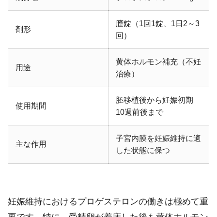
膣錠（1回1錠、1日2～3
剤形
回）
黄体ホルモン補充（不妊
用途
治療）
胚移植後から妊娠初期
使用期間
10週前後まで
子宮内膜を妊娠維持に適
主な作用
した状態に保つ
妊娠維持におけるプロゲステロンの働きは極めて重
要です。特に、受精卵が着床した後も黄体ホルモン