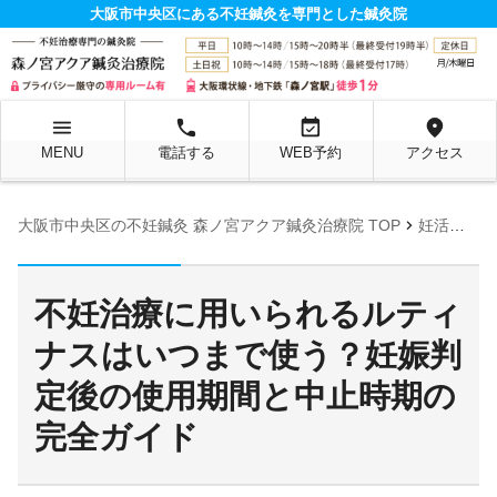
大阪市中央区にある不妊鍼灸を専門とした鍼灸院
menu
local_phone
event_available
location_on
MENU
電話する
WEB予約
アクセス
chevron_right
大阪市中央区の不妊鍼灸 森ノ宮アクア鍼灸治療院 TOP
妊活お役立ち情報ページ
不妊治療に用いられるルティ
ナスはいつまで使う？妊娠判
定後の使用期間と中止時期の
完全ガイド