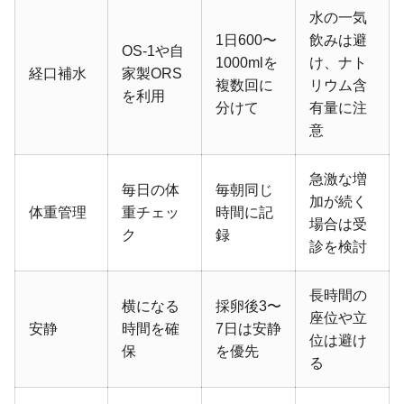
水の一気
1日600〜
飲みは避
OS-1や自
1000mlを
け、ナト
経口補水
家製ORS
複数回に
リウム含
を利用
分けて
有量に注
意
急激な増
毎日の体
毎朝同じ
加が続く
体重管理
重チェッ
時間に記
場合は受
ク
録
診を検討
長時間の
横になる
採卵後3〜
座位や立
安静
時間を確
7日は安静
位は避け
保
を優先
る