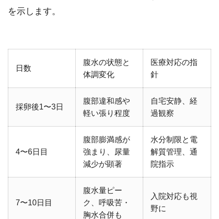
を示します。
腹水の状態と
医療対応の指
日数
体調変化
針
腹部違和感や
自宅安静、経
採卵後1〜3日
軽い張り程度
過観察
腹部膨満感が
水分制限と電
4〜6日目
強まり、尿量
解質管理、通
減少が顕著
院指示
腹水量ピー
入院対応も視
7〜10日目
ク、呼吸苦・
野に
胸水合併も