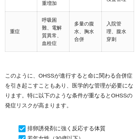
重増加
呼吸困
多量の腹
入院管
難、電解
重症
水、胸水
理、腹水
質異常、
合併
穿刺
血栓症
このように、OHSSが進行すると命に関わる合併症
を引き起こすこともあり、医学的な管理が必要にな
ります。特に以下のような条件が重なるとOHSSの
発症リスクが高まります。
排卵誘発剤に強く反応する体質
若年女性（30歳以下）