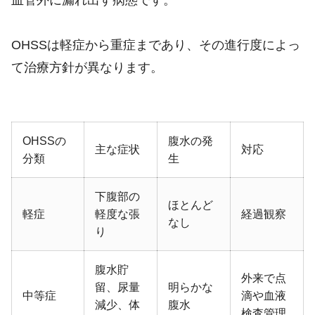
OHSSは軽症から重症まであり、その進行度によっ
て治療方針が異なります。
OHSSの
腹水の発
主な症状
対応
分類
生
下腹部の
ほとんど
軽症
軽度な張
経過観察
なし
り
腹水貯
外来で点
留、尿量
明らかな
中等症
滴や血液
減少、体
腹水
検査管理