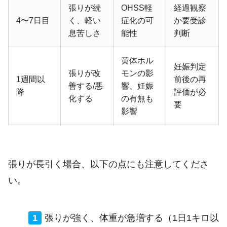
張りが続
OHSS軽
経過観察
4〜7日目
く、軽い
症化の可
か要受診
息苦しさ
能性
判断
黄体ホル
妊娠判定
張りが改
モンの影
1週間以
前後の再
善する/悪
響、妊娠
降
評価が必
化する
の有無も
要
影響
張りが長引く場合、以下の点にも注意してくださ
い。
張りが強く、体重が急増する（1日1キロ以