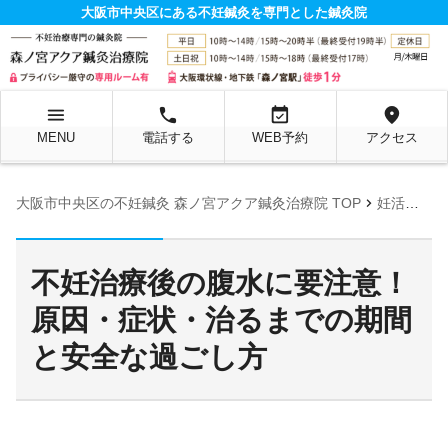
大阪市中央区にある不妊鍼灸を専門とした鍼灸院
menu
local_phone
event_available
location_on
MENU
電話する
WEB予約
アクセス
chevron_right
大阪市中央区の不妊鍼灸 森ノ宮アクア鍼灸治療院 TOP
妊活お役立ち情報ページ
不妊治療後の腹水に要注意！
原因・症状・治るまでの期間
と安全な過ごし方