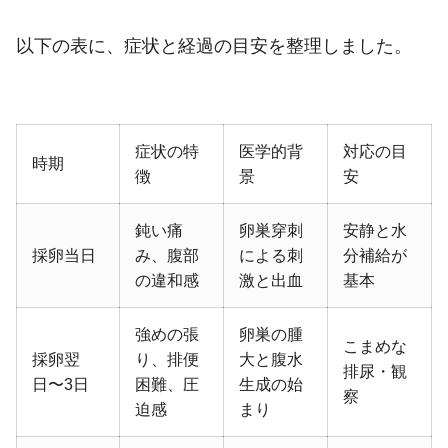
以下の表に、症状と経過の目安を整理しました。
症状の特
医学的背
対応の目
時期
徴
景
安
鈍い痛
卵巣穿刺
安静と水
採卵当日
み、腹部
による刺
分補給が
の違和感
激と出血
基本
強めの張
卵巣の腫
こまめな
採卵翌
り、排便
大と腹水
排尿・観
日〜3日
困難、圧
生成の始
察
迫感
まり