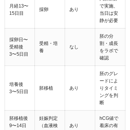
月経13〜
で実施、
採卵
あり
15日目
当日は安
静が必要
胚の分
採卵日〜
受精・培
割・成長
受精後
なし
養
をラボで
3〜5日目
確認
胚のグレ
ードによ
培養後
胚移植
あり
りタイミ
3〜5日目
ングを判
断
胚移植後
妊娠判定
hCG値で
9〜14日
（血液検
あり
着床の有