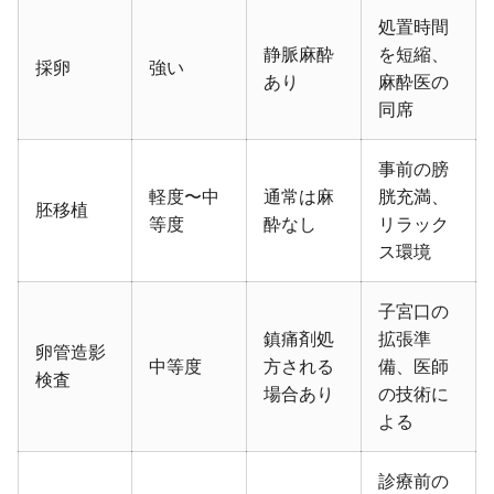
処置時間
静脈麻酔
を短縮、
採卵
強い
あり
麻酔医の
同席
事前の膀
軽度〜中
通常は麻
胱充満、
胚移植
等度
酔なし
リラック
ス環境
子宮口の
鎮痛剤処
拡張準
卵管造影
中等度
方される
備、医師
検査
場合あり
の技術に
よる
診療前の