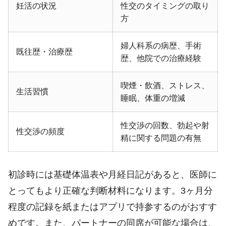
妊活の状況
性交のタイミングの取り
方
婦人科系の病歴、手術
既往歴・治療歴
歴、他院での治療経験
喫煙・飲酒、ストレス、
生活習慣
睡眠、体重の増減
性交渉の回数、勃起や射
性交渉の頻度
精に関する問題の有無
初診時には基礎体温表や月経日記があると、医師に
とってもより正確な判断材料になります。3ヶ月分
程度の記録を紙またはアプリで持参するのがおすす
めです。また、パートナーの同席が可能な場合は、