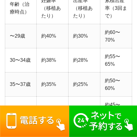
妊娠率
出産率
累積出産
年齢（治
（移植あ
（移植あ
率（3回ま
療時点）
たり）
たり）
で）
約60〜
〜29歳
約40%
約30%
70%
約55〜
30〜34歳
約38%
約28%
65%
約50〜
35〜37歳
約35%
約25%
60%
約45〜
38〜39歳
約30%
約20%
55%
約30〜
40〜42歳
約20%
約12%
40%