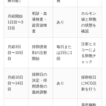
療日数）
無
初診・血
ホルモン
月経開始
液検査・
値と卵胞
1日目〜3
あり
超音波検
の状態を
日目
査
確認
注射とエ
月経3日
排卵誘発
毎日また
コーによ
目〜10日
剤の注射
は2日に1
る卵胞チ
目
開始
回
ェック
採卵日の
月経10日
採卵前日
決定・排
目〜14日
あり
にhCG注
卵誘発の
目
射を行う
最終調整
局所麻酔