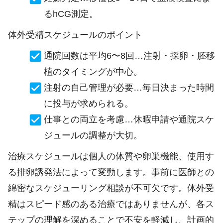
るhCG測定。
体外受精スケジュールのポイント
通院回数は平均6〜8回…注射・採卵・胚移
植のタイミングが中心。
注射の自己管理が必要…毎日決まった時間
に投与が求められる。
仕事との両立を考慮…休暇申請や通院スケ
ジュールの調整が大切。
治療スケジュールは個人の体質や卵巣機能、使用す
る排卵誘発法によって変動します。事前に医師との
綿密なスケジューリング相談が不可欠です。体外受
精はスピード感のある治療ではありませんが、各ス
テップの理解を深めることで不安を軽減し、計画的