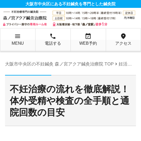
大阪市中央区にある不妊鍼灸を専門とした鍼灸院
menu
local_phone
event_available
location_on
MENU
電話する
WEB予約
アクセス
chevron_right
大阪市中央区の不妊鍼灸 森ノ宮アクア鍼灸治療院 TOP
妊活お役立ち情報ページ
不妊治療の流れを徹底解説！
体外受精や検査の全手順と通
院回数の目安