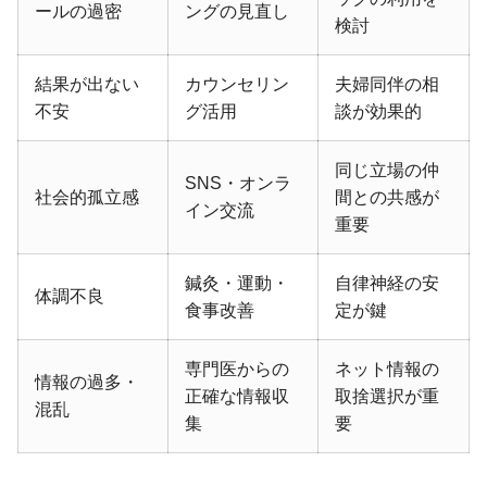
ールの過密
ングの見直し
検討
結果が出ない
カウンセリン
夫婦同伴の相
不安
グ活用
談が効果的
同じ立場の仲
SNS・オンラ
社会的孤立感
間との共感が
イン交流
重要
鍼灸・運動・
自律神経の安
体調不良
食事改善
定が鍵
専門医からの
ネット情報の
情報の過多・
正確な情報収
取捨選択が重
混乱
集
要