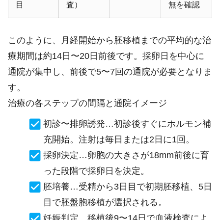
目
査）
無を確認
このように、月経開始から胚移植までの平均的な治
療期間は約14日〜20日前後です。採卵日を中心に
通院が集中し、前後で5〜7回の通院が必要となりま
す。
治療の各ステップの間隔と通院イメージ
初診〜排卵誘発…初診後すぐにホルモン補
充開始。注射は毎日または2日に1回。
採卵決定…卵胞の大きさが18mm前後に育
った段階で採卵日を決定。
胚培養…受精から3日目で初期胚移植、5日
目で胚盤胞移植が選択される。
妊娠判定…移植後9〜14日で血液検査によ