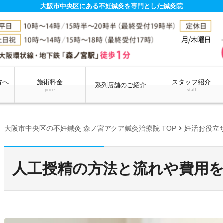
大阪市中央区にある不妊鍼灸を専門とした鍼灸院
方へ
施術料金
スタッフ紹介
系列店舗のご紹介
price
staff
chevron_right
大阪市中央区の不妊鍼灸 森ノ宮アクア鍼灸治療院 TOP
妊活お役立
人工授精の方法と流れや費用