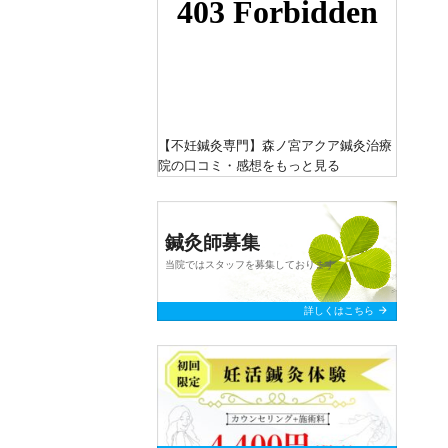
【不妊鍼灸専門】森ノ宮アクア鍼灸治療
院
の口コミ・感想をもっと見る
鍼灸師募集
当院ではスタッフを募集しております
arrow_forward
詳しくはこちら