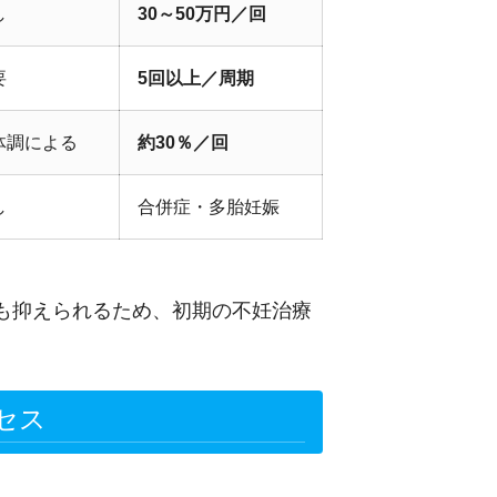
し
30～50万円／回
要
5回以上／周期
体調による
約30％／回
し
合併症・多胎妊娠
も抑えられるため、初期の不妊治療
セス