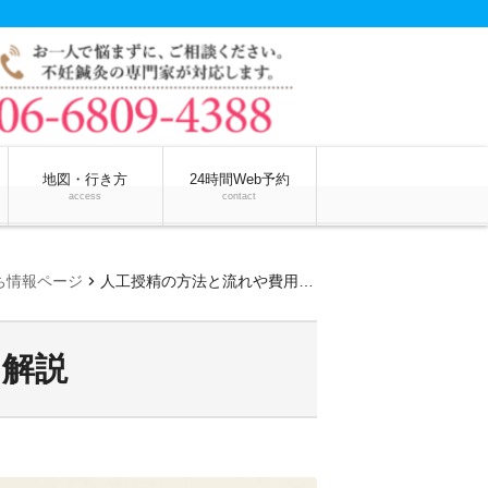
地図・行き方
24時間Web予約
access
contact
chevron_right
ち情報ページ
人工授精の方法と流れや費用を解説
を解説