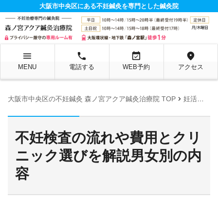
大阪市中央区にある不妊鍼灸を専門とした鍼灸院
menu
local_phone
event_available
location_on
MENU
電話する
WEB予約
アクセス
chevron_right
大阪市中央区の不妊鍼灸 森ノ宮アクア鍼灸治療院 TOP
妊活お役立ち情報ページ
不妊検査の流れや費用とクリ
ニック選びを解説男女別の内
容