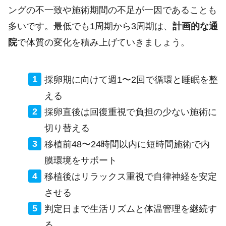
ングの不一致や施術期間の不足が一因であることも
多いです。最低でも1周期から3周期は、
計画的な通
院
で体質の変化を積み上げていきましょう。
採卵期に向けて週1〜2回で循環と睡眠を整
える
採卵直後は回復重視で負担の少ない施術に
切り替える
移植前48〜24時間以内に短時間施術で内
膜環境をサポート
移植後はリラックス重視で自律神経を安定
させる
判定日まで生活リズムと体温管理を継続す
る