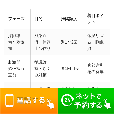
着目ポイ
フェーズ
目的
推奨頻度
ント
採卵準
卵巣血
体温リズ
備〜刺激
流・体調
週1〜2回
ム・睡眠
前
土台作り
質
刺激開
循環維
腹部違和
始〜採卵
持・むく
週1回目安
感の有無
直前
み対策
回復・炎
必要に応
だるさ・
採卵直後
症ケア
じ1回
痛み評価
自律神経
移植1週
緊張・不