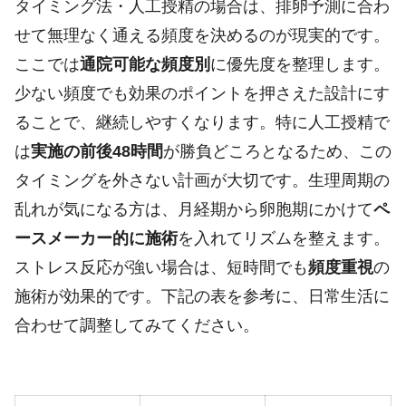
タイミング法・人工授精の場合は、排卵予測に合わ
せて無理なく通える頻度を決めるのが現実的です。
ここでは
通院可能な頻度別
に優先度を整理します。
少ない頻度でも効果のポイントを押さえた設計にす
ることで、継続しやすくなります。特に人工授精で
は
実施の前後48時間
が勝負どころとなるため、この
タイミングを外さない計画が大切です。生理周期の
乱れが気になる方は、月経期から卵胞期にかけて
ペ
ースメーカー的に施術
を入れてリズムを整えます。
ストレス反応が強い場合は、短時間でも
頻度重視
の
施術が効果的です。下記の表を参考に、日常生活に
合わせて調整してみてください。