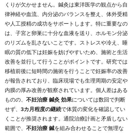
くりが欠かせません。鍼灸は東洋医学の観点から自
律神経や血流、内分泌のバランスを整え、体外受精
や人工授精の成功をサポートします。特に重要なの
は、子宮と卵巣に十分な血液を送り、ホルモン分泌
のリズムを乱さないことです。ストレスや冷え、睡
眠の質の低下は妊娠を妨げやすいため、施術と生活
改善を並行して行うことがポイントです。研究では
移植前後に短時間の施術を行うことで妊娠率の改善
が報告されており、臨床現場でも生理周期の安定や
内膜の厚み改善が観察されています。個人差はある
ものの、
不妊治療 鍼灸 効果
については数回で判断
せず、
3カ月程度の継続
で体質の変化を確認してい
くことが推奨されます。通院治療計画と矛盾しない
範囲で、
不妊治療 鍼
を組み合わせることで無理な