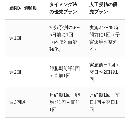
タイミング法
人工授精の優
通院可能頻度
の優先プラン
先プラン
排卵予測の3〜
実施24〜48時
5日前に1回
間前に1回（子
週1回
（内膜と血流
宮環境を整え
強化）
る）
実施前日1回＋
卵胞期前半1回
週2回
翌日〜2日後1
＋直前1回
回
月経期1回＋卵
月経期1回＋前
週3回以上
胞期1回＋直前
日1回＋翌日1
1回
回