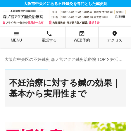
大阪市中央区にある不妊鍼灸を専門とした鍼灸院
menu
local_phone
event_available
location_on
MENU
電話する
WEB予約
アクセス
chevron_right
大阪市中央区の不妊鍼灸 森ノ宮アクア鍼灸治療院 TOP
妊活お役立ち情報ページ
不妊治療に対する鍼の効果｜
基本から実用性まで