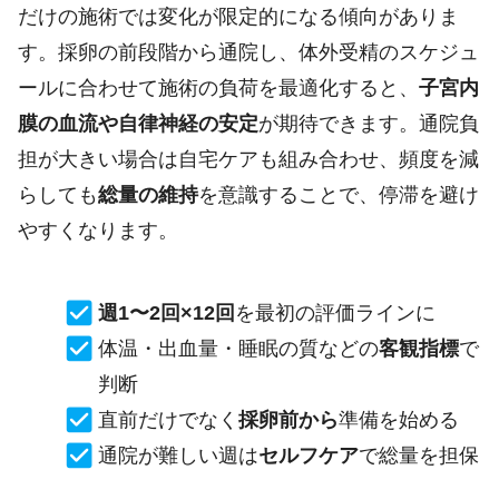
だけの施術では変化が限定的になる傾向がありま
す。採卵の前段階から通院し、体外受精のスケジュ
ールに合わせて施術の負荷を最適化すると、
子宮内
膜の血流や自律神経の安定
が期待できます。通院負
担が大きい場合は自宅ケアも組み合わせ、頻度を減
らしても
総量の維持
を意識することで、停滞を避け
やすくなります。
週1〜2回×12回
を最初の評価ラインに
体温・出血量・睡眠の質などの
客観指標
で
判断
直前だけでなく
採卵前から
準備を始める
通院が難しい週は
セルフケア
で総量を担保