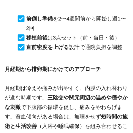
前倒し準備
を2〜4週間前から開始し週1〜
2回
移植前後
は3点セット（前・当日・後）
直前密度を上げる
設計で通院負担を調整
月経期から排卵期にかけてのアプローチ
月経期は冷えや痛みが出やすく、内膜の入れ替わり
が進む時期です。
三陰交や関元周辺の温めや穏やか
な刺激
で下腹部の循環を促し、痛みをやわらげま
す。貧血傾向がある場合は、無理をせず
短時間の施
術と生活改善
（入浴や睡眠確保）を組み合わせるこ