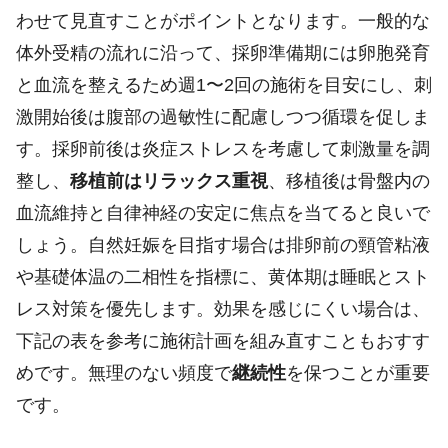
わせて見直すことがポイントとなります。一般的な
体外受精の流れに沿って、採卵準備期には卵胞発育
と血流を整えるため週1〜2回の施術を目安にし、刺
激開始後は腹部の過敏性に配慮しつつ循環を促しま
す。採卵前後は炎症ストレスを考慮して刺激量を調
整し、
移植前はリラックス重視
、移植後は骨盤内の
血流維持と自律神経の安定に焦点を当てると良いで
しょう。自然妊娠を目指す場合は排卵前の頸管粘液
や基礎体温の二相性を指標に、黄体期は睡眠とスト
レス対策を優先します。効果を感じにくい場合は、
下記の表を参考に施術計画を組み直すこともおすす
めです。無理のない頻度で
継続性
を保つことが重要
です。