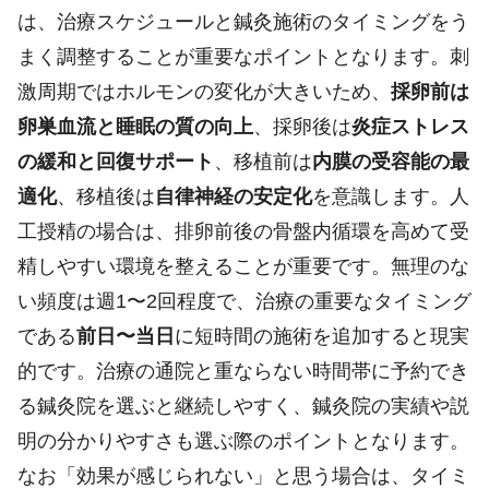
は、治療スケジュールと鍼灸施術のタイミングをう
まく調整することが重要なポイントとなります。刺
激周期ではホルモンの変化が大きいため、
採卵前は
卵巣血流と睡眠の質の向上
、採卵後は
炎症ストレス
の緩和と回復サポート
、移植前は
内膜の受容能の最
適化
、移植後は
自律神経の安定化
を意識します。人
工授精の場合は、排卵前後の骨盤内循環を高めて受
精しやすい環境を整えることが重要です。無理のな
い頻度は週1〜2回程度で、治療の重要なタイミング
である
前日〜当日
に短時間の施術を追加すると現実
的です。治療の通院と重ならない時間帯に予約でき
る鍼灸院を選ぶと継続しやすく、鍼灸院の実績や説
明の分かりやすさも選ぶ際のポイントとなります。
なお「効果が感じられない」と思う場合は、タイミ