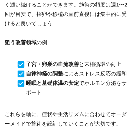
く通い続けることができます。施術の頻度は週1〜2
回が目安で、採卵や移植の直前直後には集中的に受
けると良いでしょう。
狙う改善領域
の例
子宮・卵巣の血流改善
と末梢循環の向上
自律神経の調整
によるストレス反応の緩和
睡眠と基礎体温の安定
でホルモン分泌をサ
ポート
これらを軸に、症状や生活リズムに合わせてオーダ
ーメイドで施術を設計していくことが大切です。