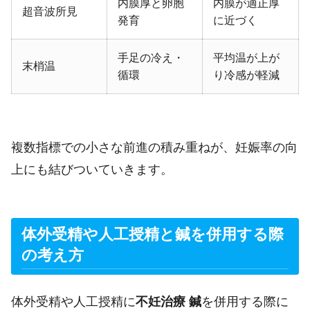
内膜厚と卵胞
内膜が適正厚
超音波所見
発育
に近づく
手足の冷え・
平均温が上が
末梢温
循環
り冷感が軽減
複数指標での小さな前進の積み重ねが、妊娠率の向
上にも結びついていきます。
体外受精や人工授精と鍼を併用する際
の考え方
体外受精や人工授精に
不妊治療 鍼
を併用する際に