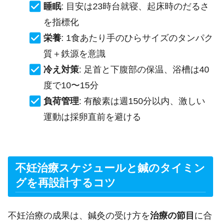
睡眠
: 目安は23時台就寝、起床時のだるさ
を指標化
栄養
: 1食あたり手のひらサイズのタンパク
質＋鉄源を意識
冷え対策
: 足首と下腹部の保温、浴槽は40
度で10〜15分
負荷管理
: 有酸素は週150分以内、激しい
運動は採卵直前を避ける
不妊治療スケジュールと鍼のタイミン
グを再設計するコツ
不妊治療の成果は、鍼灸の受け方を
治療の節目
に合