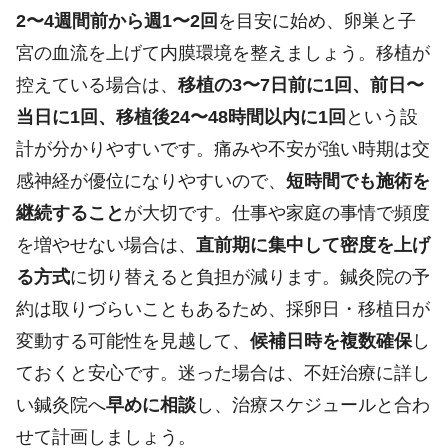
2〜4週間前から週1〜2回
を目安に始め、卵巣と子
宮の血流を上げて内膜環境を整えましょう。移植が
控えている場合は、
移植の3〜7日前に1回、前日〜
当日に1回、移植後24〜48時間以内に1回
という設
計が分かりやすいです。痛みや不安が強い時期は交
感神経が優位になりやすいので、
短時間でも施術を
継続すること
が大切です。仕事や家庭の事情で頻度
を増やせない場合は、
直前期に集中して密度を上げ
る方式
に切り替えると負担が減ります。鍼灸院の予
約は取りづらいこともあるため、採卵日・移植日が
変動する可能性を見越して、
候補日時を複数確保
し
ておくと安心です。迷った場合は、不妊治療に詳し
い鍼灸院へ
早めに相談
し、治療スケジュールと合わ
せて計画しましょう。