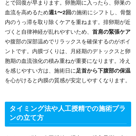
とで回復が早まります。卵胞期に入ったら、卵巣の
血流を高めるため
週1〜2回
の施術にシフトし、骨盤
内のうっ滞を取り除くケアを重ねます。排卵期が近
づくと自律神経が乱れやすいため、
首肩の緊張ケア
や腹部の深部温めでリラックスを確保するのがポイ
ントです。内膜づくりは、月経期のデトックスと卵
胞期の血流強化の積み重ねが重要になります。冷え
を感じやすい方は、施術日に
足首から下腹部の保温
を心がけると内膜の質感が安定しやすくなります。
タイミング法や人工授精での施術プラ
ンの立て方