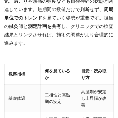
気、肩こりや頭痛の頻度なども自律神経の状態と関
連しています。短期間の数値だけで判断せず、
周期
単位でのトレンド
を見ていく姿勢が重要です。担当
の鍼灸師と
測定計画を共有
し、クリニックでの検査
結果とリンクさせれば、施術の調整がより合理的に
進みます。
何を見ている
目安・読み取
観察指標
か
り方
高温期が安定
二相性と高温
基礎体温
し上昇幅が改
期の安定
善