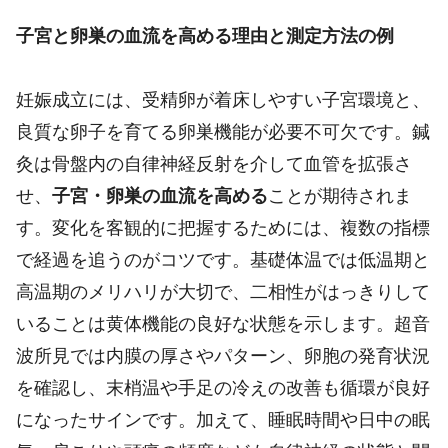
子宮と卵巣の血流を高める理由と測定方法の例
妊娠成立には、受精卵が着床しやすい子宮環境と、
良質な卵子を育てる卵巣機能が必要不可欠です。鍼
灸は骨盤内の自律神経反射を介して血管を拡張さ
せ、
子宮・卵巣の血流を高める
ことが期待されま
す。変化を客観的に把握するためには、複数の指標
で経過を追うのがコツです。基礎体温では低温期と
高温期のメリハリが大切で、二相性がはっきりして
いることは黄体機能の良好な状態を示します。超音
波所見では内膜の厚さやパターン、卵胞の発育状況
を確認し、末梢温や手足の冷えの改善も循環が良好
になったサインです。加えて、睡眠時間や日中の眠