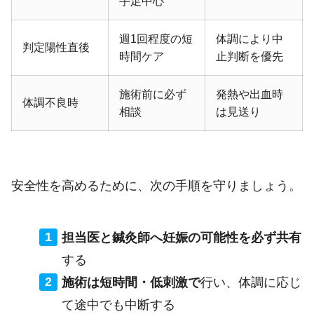
手足中心
週1回程度の短
体調により中
判定陽性直後
時間ケア
止判断を優先
施術前に必ず
発熱や出血時
体調不良時
相談
は見送り
安全性を高めるために、次の手順を守りましょう。
担当医と鍼灸師へ妊娠の可能性を必ず共有
する
施術は短時間・低刺激で
行い、体調に応じ
て途中でも中断する