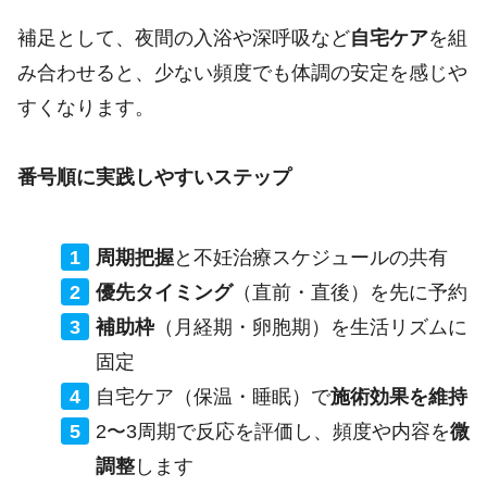
補足として、夜間の入浴や深呼吸など
自宅ケア
を組
み合わせると、少ない頻度でも体調の安定を感じや
すくなります。
番号順に実践しやすいステップ
周期把握
と不妊治療スケジュールの共有
優先タイミング
（直前・直後）を先に予約
補助枠
（月経期・卵胞期）を生活リズムに
固定
自宅ケア（保温・睡眠）で
施術効果を維持
2〜3周期で反応を評価し、頻度や内容を
微
調整
します