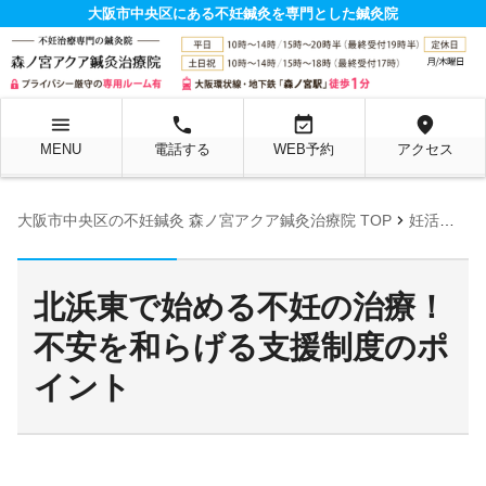
大阪市中央区にある不妊鍼灸を専門とした鍼灸院
menu
local_phone
event_available
location_on
MENU
電話する
WEB予約
アクセス
chevron_right
大阪市中央区の不妊鍼灸 森ノ宮アクア鍼灸治療院 TOP
妊活お役立ち情報ページ
北浜東で始める不妊の治療！
不安を和らげる支援制度のポ
イント