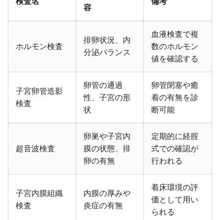
検査名
備考
容
血液検査で複
排卵状況、内
ホルモン検査
数のホルモン
分泌バランス
値を確認する
卵管の通過
卵管閉塞や癒
子宮卵管造影
性、子宮の形
着の有無を診
検査
状
断可能
卵巣や子宮内
定期的に経腟
超音波検査
膜の状態、排
式での確認が
卵の有無
行われる
着床環境の評
子宮内膜組織
内膜の厚みや
価として用い
検査
炎症の有無
られる