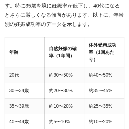
す。特に35歳を境に妊娠率が低下し、40代になる
とさらに厳しくなる傾向があります。以下に、年齢
別の妊娠成功率のデータを示します。
体外受精成功
自然妊娠の確
年齢
率（1回あた
率（1年間）
り）
20代
約30〜50%
約40〜50%
30〜34歳
約20〜30%
約35〜45%
35〜39歳
約10〜20%
約25〜35%
40〜44歳
約5〜10%
約10〜20%