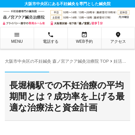
大阪市中央区にある不妊鍼灸を専門とした鍼灸院
menu
local_phone
event_available
location_on
MENU
電話する
WEB予約
アクセス
chevron_right
大阪市中央区の不妊鍼灸 森ノ宮アクア鍼灸治療院 TOP
妊活お役立ち情報ページ
長堀橋駅での不妊治療の平均
期間とは？成功率を上げる最
適な治療法と資金計画