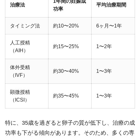
1年間の妊娠成
治療法
平均治療期間
功率
タイミング法
約10〜20%
6ヶ月〜1年
人工授精
約15〜25%
1〜2年
（AIH）
体外受精
約30〜40%
1〜3年
（IVF）
顕微授精
約35〜45%
1〜3年
（ICSI）
特に、35歳を過ぎると卵子の質が低下し、治療の成
功率も下がる傾向があります。そのため、多くの専