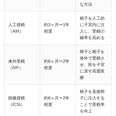
な方法
精子を人工的
人工授精
約3ヶ月〜1年
に子宮内に注
（AIH）
程度
入し、受精の
確率を高める
卵子と精子を
体外で受精さ
体外受精
約6ヶ月〜2年
せ、胚を子宮
（IVF）
程度
に戻す高度医
療
精子を直接卵
顕微授精
約6ヶ月〜2年
子に注入する
（ICSI）
程度
ことで受精率
を向上