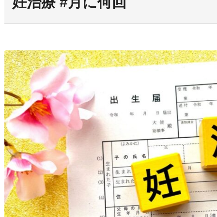
妊治療 #月に何回