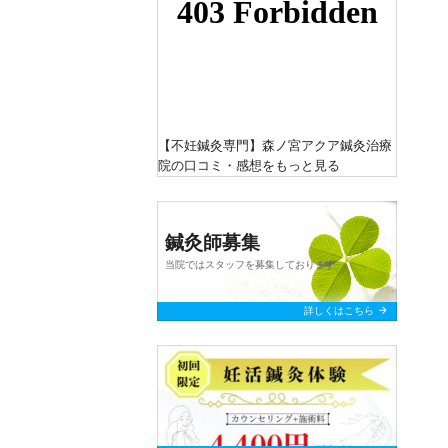
【不妊鍼灸専門】森ノ宮アクア鍼灸治療
院
の口コミ・感想をもっと見る
鍼灸師募集
当院ではスタッフを募集しております
arrow_forward
詳しくはこちら