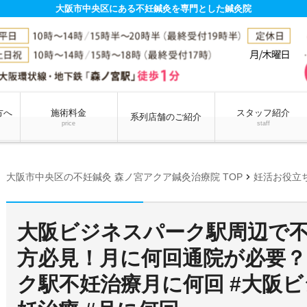
大阪市中央区にある不妊鍼灸を専門とした鍼灸院
方へ
施術料金
スタッフ紹介
系列店舗のご紹介
price
staff
chevron_right
大阪市中央区の不妊鍼灸 森ノ宮アクア鍼灸治療院 TOP
妊活お役立
大阪ビジネスパーク駅周辺で
方必見！月に何回通院が必要？
ク駅不妊治療月に何回 #大阪ビ