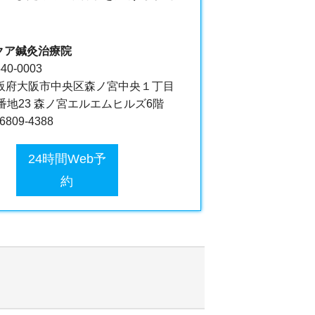
クア鍼灸治療院
40-0003
阪府大阪市中央区森ノ宮中央１丁目
6番地23 森ノ宮エルエムヒルズ6階
-6809-4388
24時間Web予
約