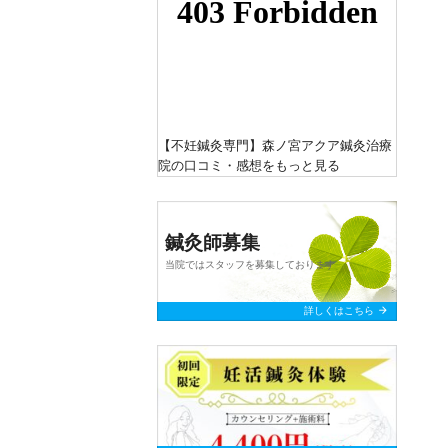
【不妊鍼灸専門】森ノ宮アクア鍼灸治療
院
の口コミ・感想をもっと見る
鍼灸師募集
当院ではスタッフを募集しております
arrow_forward
詳しくはこちら