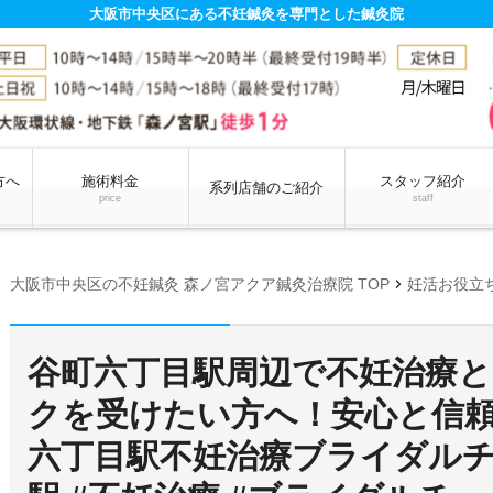
大阪市中央区にある不妊鍼灸を専門とした鍼灸院
方へ
施術料金
スタッフ紹介
系列店舗のご紹介
price
staff
chevron_right
大阪市中央区の不妊鍼灸 森ノ宮アクア鍼灸治療院 TOP
妊活お役立
谷町六丁目駅周辺で不妊治療
クを受けたい方へ！安心と信頼
六丁目駅不妊治療ブライダルチ