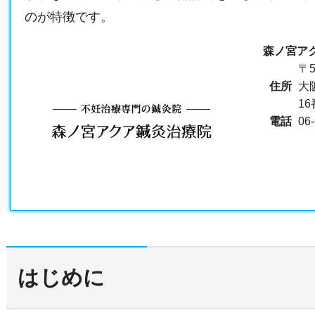
のが特徴です。
森ノ宮ア
〒5
住所
大
1
電話
06
はじめに