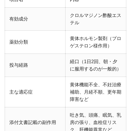
クロルマジノン酢酸エス
有効成分
テル
黄体ホルモン製剤（プロ
薬効分類
ゲステロン様作用）
経口（1日2回、朝・夕
投与経路
に服用するのが一般的）
黄体機能不全、不妊治療
主な適応症
補助、月経不順、更年期
障害など
吐き気、頭痛、眠気、乳
添付文書記載の副作用
房の張り、血栓症リス
ク、肝機能異常など