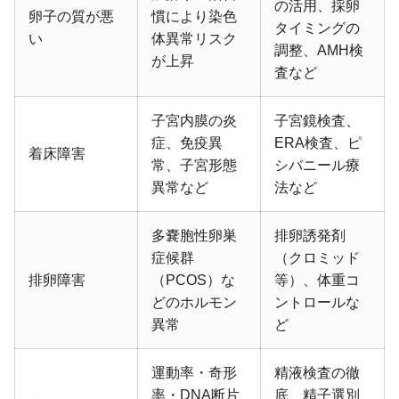
の活用、採卵
卵子の質が悪
慣により染色
タイミングの
い
体異常リスク
調整、AMH検
が上昇
査など
子宮内膜の炎
子宮鏡検査、
症、免疫異
ERA検査、ピ
着床障害
常、子宮形態
シバニール療
異常など
法など
多嚢胞性卵巣
排卵誘発剤
症候群
（クロミッド
排卵障害
（PCOS）な
等）、体重コ
どのホルモン
ントロールな
異常
ど
運動率・奇形
精液検査の徹
率・DNA断片
底、精子選別