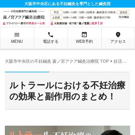
大阪市中央区にある不妊鍼灸を専門とした鍼灸院
menu
local_phone
event_available
location_on
MENU
電話する
WEB予約
アクセス
chevron_right
大阪市中央区の不妊鍼灸 森ノ宮アクア鍼灸治療院 TOP
妊活お役立ち情報ページ
ルトラールにおける不妊治療
の効果と副作用のまとめ！