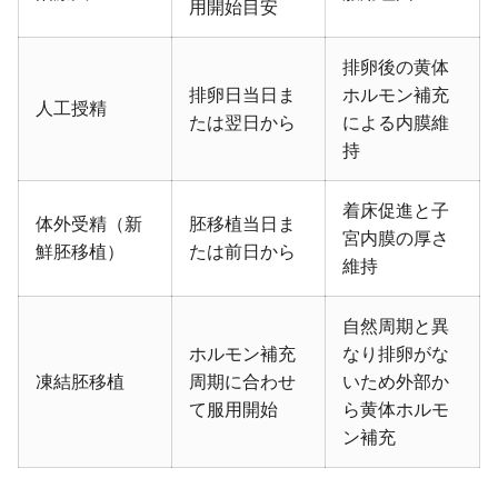
用開始目安
排卵後の黄体
排卵日当日ま
ホルモン補充
人工授精
たは翌日から
による内膜維
持
着床促進と子
体外受精（新
胚移植当日ま
宮内膜の厚さ
鮮胚移植）
たは前日から
維持
自然周期と異
ホルモン補充
なり排卵がな
凍結胚移植
周期に合わせ
いため外部か
て服用開始
ら黄体ホルモ
ン補充