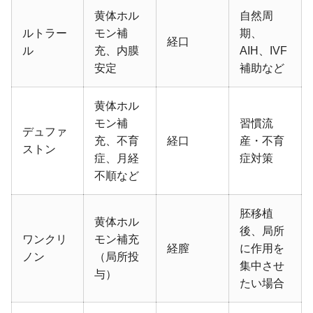
黄体ホル
自然周
ルトラー
モン補
期、
経口
ル
充、内膜
AIH、IVF
安定
補助など
黄体ホル
モン補
習慣流
デュファ
充、不育
経口
産・不育
ストン
症、月経
症対策
不順など
胚移植
黄体ホル
後、局所
ワンクリ
モン補充
経膣
に作用を
ノン
（局所投
集中させ
与）
たい場合