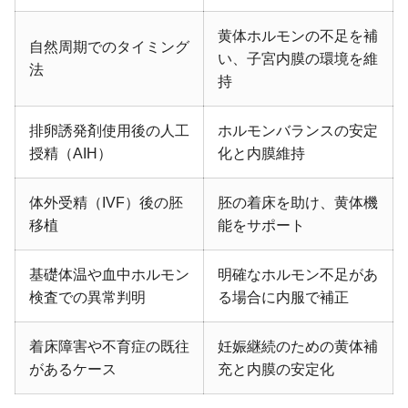
黄体ホルモンの不足を補
自然周期でのタイミング
い、子宮内膜の環境を維
法
持
排卵誘発剤使用後の人工
ホルモンバランスの安定
授精（AIH）
化と内膜維持
体外受精（IVF）後の胚
胚の着床を助け、黄体機
移植
能をサポート
基礎体温や血中ホルモン
明確なホルモン不足があ
検査での異常判明
る場合に内服で補正
着床障害や不育症の既往
妊娠継続のための黄体補
があるケース
充と内膜の安定化