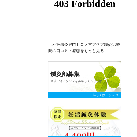
【不妊鍼灸専門】森ノ宮アクア鍼灸治療
院
の口コミ・感想をもっと見る
鍼灸師募集
当院ではスタッフを募集しております
arrow_forward
詳しくはこちら