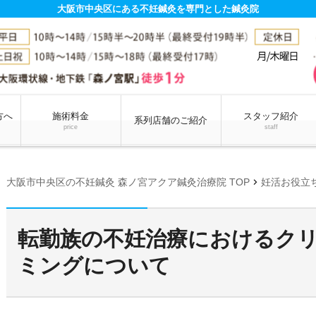
大阪市中央区にある不妊鍼灸を専門とした鍼灸院
方へ
施術料金
スタッフ紹介
系列店舗のご紹介
price
staff
chevron_right
大阪市中央区の不妊鍼灸 森ノ宮アクア鍼灸治療院 TOP
妊活お役立
転勤族の不妊治療におけるク
ミングについて