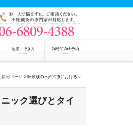
地図・行き方
24時間Web予約
access
contact
chevron_right
ち情報ページ
転勤族の不妊治療におけるクリニック選びとタイミングについて
リニック選びとタイ