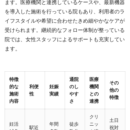
ます。医療機関と連携しているケースや、最新機器
を導入した施術を行っている院もあり、利用者のラ
イフスタイルや希望に合わせたきめ細やかなケアが
受けられます。継続的なフォロー体制が整っている
院では、女性スタッフによるサポートも充実してい
ます。
特徴
通院
医療
その
的な
利便
妊娠
のし
機関
他の
施術
性
実績
やす
との
特徴
内容
さ
連携
クリ
土日
妊活
年間
徒歩
ニッ
駅近
祝対