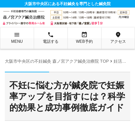
大阪市中央区にある不妊鍼灸を専門とした鍼灸院
menu
local_phone
event_available
location_on
MENU
電話する
WEB予約
アクセス
chevron_right
大阪市中央区の不妊鍼灸 森ノ宮アクア鍼灸治療院 TOP
妊活お役立ち情報ページ
不妊に悩む方が鍼灸院で妊娠
率アップを目指すには？科学
的効果と成功事例徹底ガイド