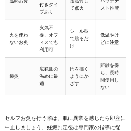
温熱お灸
接貼付し
パッチテ
付きタイ
て点火
スト推奨
プあり
火気不
シール型
火を使わ
要、オフ
低温やけ
で貼るだ
ないお灸
ィスでも
どに注意
け
利用可
距離を保
広範囲の
円を描く
ち、長時
棒灸
温めに最
ようにか
間使用し
適
ざす
ない
セルフお灸を行う際は、肌に異常を感じたら即座に
中止しましょう。妊娠判定後は専門家の指導に従