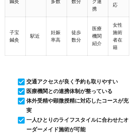
鍼灸
多数
数分
ク連
応
携
女性
医療
子宝
妊娠
徒歩
施術
駅近
機関
鍼灸
率高
数分
者在
紹介
籍
交通アクセスが良く予約も取りやすい
医療機関との連携体制が整っている
体外受精や顕微授精に対応したコースが充
実
一人ひとりのライフスタイルに合わせたオ
ーダーメイド施術が可能