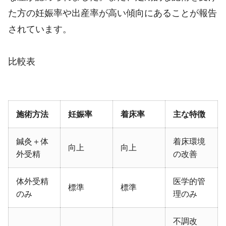
た方の妊娠率や出産率が高い傾向にあることが報告
されています。
比較表
施術方法
妊娠率
着床率
主な特徴
鍼灸＋体
着床環境
向上
向上
外受精
の改善
体外受精
医学的管
標準
標準
のみ
理のみ
不調改