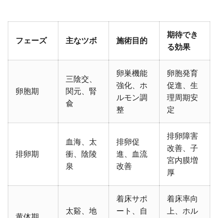
期待でき
フェーズ
主なツボ
施術目的
る効果
卵巣機能
卵胞発育
三陰交、
強化、ホ
促進、生
卵胞期
関元、腎
ルモン調
理周期安
兪
整
定
排卵障害
血海、太
排卵促
改善、子
排卵期
衝、陰陵
進、血流
宮内膜増
泉
改善
厚
着床サポ
着床率向
太谿、地
ート、自
上、ホル
黄体期