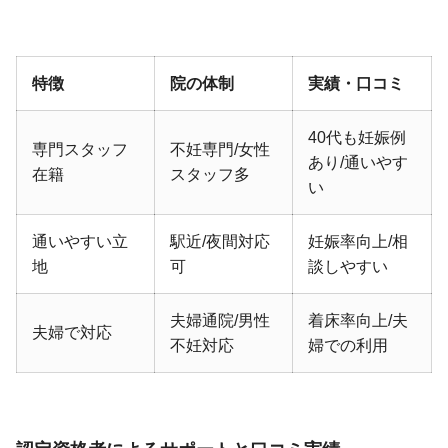
特徴
院の体制
実績・口コミ
40代も妊娠例
専門スタッフ
不妊専門/女性
あり/通いやす
在籍
スタッフ多
い
通いやすい立
駅近/夜間対応
妊娠率向上/相
地
可
談しやすい
夫婦通院/男性
着床率向上/夫
夫婦で対応
不妊対応
婦での利用