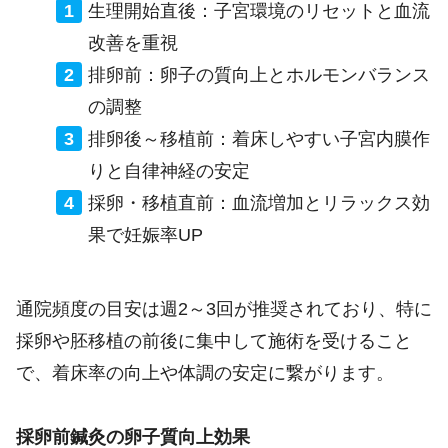
生理開始直後：子宮環境のリセットと血流
改善を重視
排卵前：卵子の質向上とホルモンバランス
の調整
排卵後～移植前：着床しやすい子宮内膜作
りと自律神経の安定
採卵・移植直前：血流増加とリラックス効
果で妊娠率UP
通院頻度の目安は週2～3回が推奨されており、特に
採卵や胚移植の前後に集中して施術を受けること
で、着床率の向上や体調の安定に繋がります。
採卵前鍼灸の卵子質向上効果