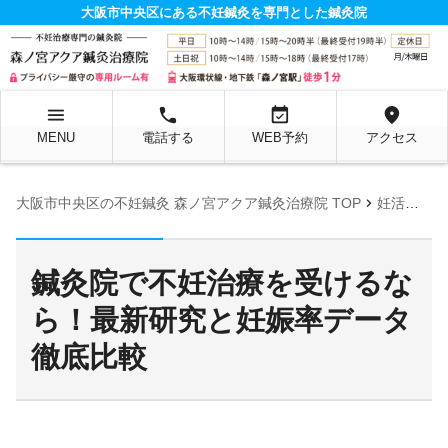
大阪市中央区にある不妊鍼灸を専門とした鍼灸院
menu
local_phone
event_available
location_on
MENU
電話する
WEB予約
アクセス
chevron_right
大阪市中央区の不妊鍼灸 森ノ宮アクア鍼灸治療院 TOP
妊活お役立ち情報ページ
鍼灸院で不妊治療を受けるな
ら！最新研究と妊娠率データ
徹底比較