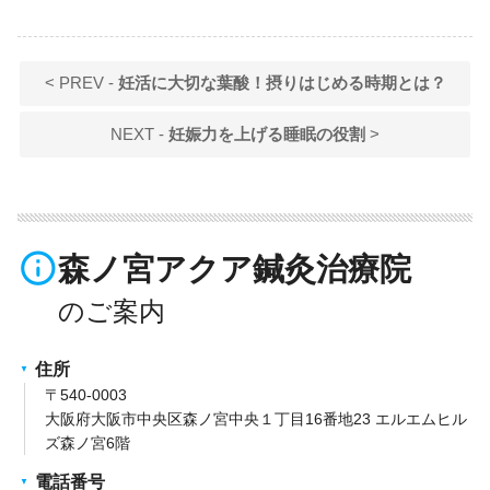
< PREV -
妊活に大切な葉酸！摂りはじめる時期とは？
NEXT -
妊娠力を上げる睡眠の役割
>
info_outline
森ノ宮アクア鍼灸治療院
住所
〒540-0003
大阪府大阪市中央区森ノ宮中央１丁目16番地23 エルエムヒル
ズ森ノ宮6階
電話番号