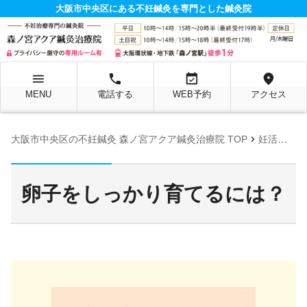
大阪市中央区にある不妊鍼灸を専門とした鍼灸院
menu
local_phone
event_available
location_on
MENU
電話する
WEB予約
アクセス
chevron_right
大阪市中央区の不妊鍼灸 森ノ宮アクア鍼灸治療院 TOP
妊活お役立ち情報ページ
卵子をしっかり育てるには？