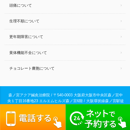
頭痛について
生理不順について
更年期障害について
黄体機能不全について
チョコレート嚢胞について
森ノ宮アクア鍼灸治療院 / 〒540-0003 大阪府大阪市中央区森ノ宮中
央１丁目16番地23 エルエムヒルズ森ノ宮6階 / 大阪環状線森ノ宮駅徒
歩1分 地下鉄中央線森ノ宮駅徒歩1分 地下鉄鶴見緑地線森ノ宮駅徒歩
contact_phone
1分 /
06-6809-4388
© 2026
大阪市中央区の不妊鍼灸 森ノ宮アクア鍼灸治療院