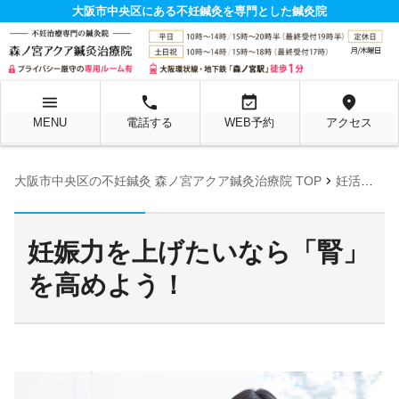
大阪市中央区にある不妊鍼灸を専門とした鍼灸院
menu
local_phone
event_available
location_on
MENU
電話する
WEB予約
アクセス
chevron_right
大阪市中央区の不妊鍼灸 森ノ宮アクア鍼灸治療院 TOP
妊活お役立ち情報ページ
妊娠力を上げたいなら「腎」
を高めよう！