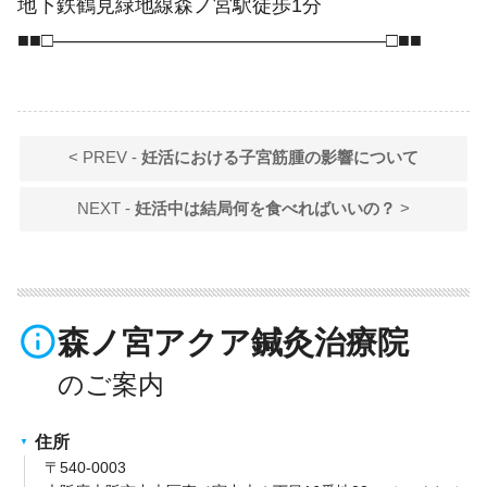
地下鉄鶴見緑地線森ノ宮駅徒歩1分
■■□―――――――――――――――――□■■
< PREV -
妊活における子宮筋腫の影響について
NEXT -
妊活中は結局何を食べればいいの？
>
info_outline
森ノ宮アクア鍼灸治療院
住所
〒540-0003